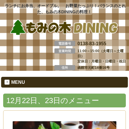
ランチにお弁当、オードブル。 お野菜たっぷり！バランスのとれ
た、もみの木DININGの料理！
0138-83-1955
11:00～15:00（火曜日～土曜
日）
定休日：月曜日・日曜日・祝日
函館市元町14番16号
MENU
12月22日、23日のメニュー