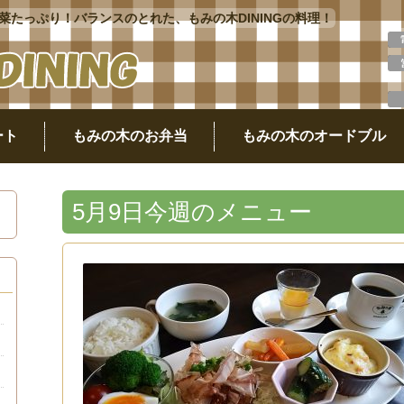
たっぷり！バランスのとれた、もみの木DININGの料理！
ート
もみの木のお弁当
もみの木のオードブル
5月9日今週のメニュー