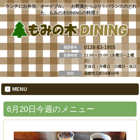
ランチにお弁当、オードブル。 お野菜たっぷり！バランスのとれ
た、もみの木DININGの料理！
0138-83-1955
11:00～15:00（火曜日～土曜
日）
定休日：月曜日・日曜日・祝日
函館市元町14番16号
MENU
6月20日今週のメニュー