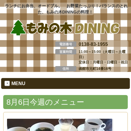
ランチにお弁当、オードブル。 お野菜たっぷり！バランスのとれ
た、もみの木DININGの料理！
0138-83-1955
11:00～15:00（火曜日～土曜
日）
定休日：月曜日・日曜日・祝日
函館市元町14番16号
MENU
8月6日今週のメニュー